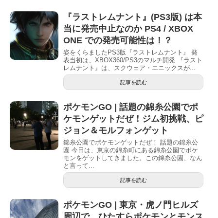
『ラストレムナント』(PS3版) は本
当に発売中止なのか PS4 / XBOX
ONE での発売可能性は！？
姿をくらましたPS3版『ラストレムナント』 発
表当初は、XBOX360/PS3のマルチ開発 『ラスト
レムナント』は、スクウェア・エニックスが...
記事を読む
ポケモンGO | 話題の錦糸公園でポ
ケモンゲットだぜ！ジム初挑戦、ピ
ジョン＆モルフォンゲット
錦糸公園でポケモンゲットだぜ！ 話題の錦糸公
園 今日は、東京の錦糸町にある錦糸公園でポケ
モンをゲットしてきました。この錦糸公園、なん
と言って...
記事を読む
ポケモンGO | 東京・虎ノ門ヒルズ
周辺で、ひたすらポケモンとモンス