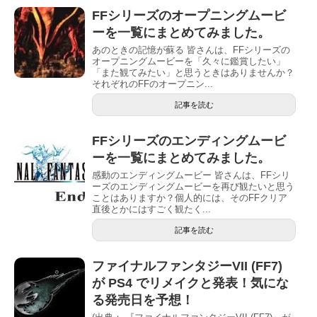
FFシリーズのオープニングムービ
ーを一覧にまとめてみました。
あのときの記憶が蘇る 皆さんは、FFシリーズの
オープニングムービーを「久々に鑑賞したい」
「また観てみたい」と思うときはありませんか？
それぞれのFFのオープニン...
記事を読む
FFシリーズのエンディングムービ
ーを一覧にまとめてみました。
感動のエンディングムービー 皆さんは、FFシリ
ーズのエンディングムービーを再び観たいと思う
ことはありますか？個人的には、そのFFクリア
直後とかにはすごく観たく...
記事を読む
ファイナルファンタジーVII (FF7)
が PS4 でリメイクと発表！気にな
る発売日を予想！