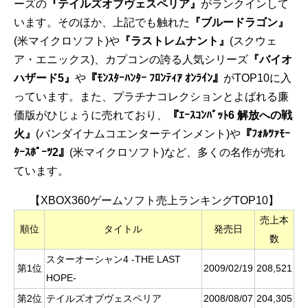
ーズの
『テイルズオブヴェスペリア』
がランクインして
います。そのほか、上記でも触れた
『ブルードラゴン』
(米マイクロソフト)や
『ラストレムナント』
(スクウェ
ア・エニックス)、カプコンの誇る人気シリーズ
『バイオ
ハザード5』
や
『ﾓﾝｽﾀｰﾊﾝﾀｰ ﾌﾛﾝﾃｨｱ ｵﾝﾗｲﾝ』
がTOP10に入
っています。また、プラチナコレクションとよばれる廉
価版がひじょうに売れており、
『ｴｰｽｺﾝﾊﾞｯﾄ6 解放への戦
火』
(バンダイナムコエンターテインメント)や
『ﾌｫﾙﾂｧﾓｰ
ﾀｰｽﾎﾟｰﾂ2』
(米マイクロソフト)など、多くの名作が売れ
ています。
【XBOX360ゲームソフト売上ランキングTOP10】
売上本
順位
タイトル
発売日
数
スターオーシャン4 -THE LAST
第1位
2009/02/19
208,521
HOPE-
第2位
テイルズオブヴェスペリア
2008/08/07
204,305