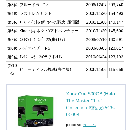
第3位
ブルードラゴン
2006/12/07
203,740
第4位
ラストレムナント
2008/11/20
154,493
第5位
ｴｰｽｺﾝﾊﾞｯﾄ6 解放への戦火(廉価版)
2008/11/06
149,147
第6位
Kinect(キネクト)アドベンチャー!
2010/11/20
145,600
第7位
ﾌｫﾙﾂｧﾓｰﾀｰｽﾎﾟｰﾂ2(廉価版)
2008/07/10
130,591
第8位
バイオハザード5
2009/03/05
123,817
第9位
ﾓﾝｽﾀｰﾊﾝﾀｰ ﾌﾛﾝﾃｨｱ ｵﾝﾗｲﾝ
2010/06/24
123,192
第10
ビューティフル塊魂(廉価版)
2008/11/06
115,658
位
Xbox One 500GB (Halo:
The Master Chief
Collection 同梱版) 5C6-
00098
posted with
カエレバ