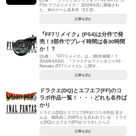
(出典： 『ファイナルファンタジーVII (FF7)』が
PS4 でフルリメイク！ 2015年6月に開催され
た、米のゲーム見本市『E3 20...
記事を読む
『FF7リメイク』(PS4)は分作で発
売！3部作でプレイ時間は各30時間
か！？
(出典： 『FF7リメイク』は、3部作展開！？
2016年4月6日、『ファイナルファンタジーVII
Remake (FF7リメイク)』に関す...
記事を読む
ドラクエ(DQ)とエフエフ(FF)のコ
ラボ作品一覧！・・・どれも名作ば
かり
ドラクエ(DQ)とエフエフ(FF)のコラボ作品 皆さ
んは、国民的二大RPGとも言われている「ドラク
エ(DQ)とエフエフ(FF)がコラボしたらど...
記事を読む