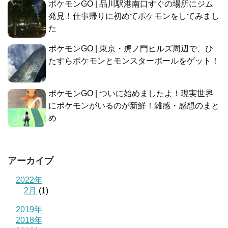
ポケモンGO | 品川駅港南口すぐの場所にジム
発見！仕事帰りに初めてポケモンをしてみまし
た
ポケモンGO | 東京・虎ノ門ヒルズ周辺で、ひ
たすらポケモンとモンスターボールをゲット！
ポケモンGO | ついに始めましたよ！現実世界
にポケモンがいるのが新鮮！雑感・感想のまと
め
アーカイブ
2022年
2月
(1)
2019年
2018年