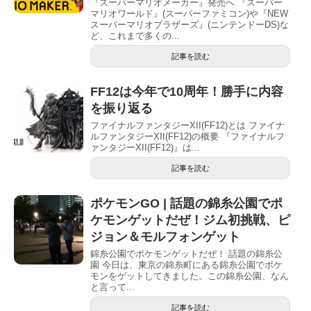
『スーパーマリオメーカー』発売へ 『スーパー
マリオワールド』(スーパーファミコン)や『NEW
スーパーマリオブラザーズ』(ニンテンドーDS)な
ど、これまで多くの...
記事を読む
FF12は今年で10周年！勝手に内容
を振り返る
ファイナルファンタジーXII(FF12)とは ファイナ
ルファンタジーXII(FF12)の概要 『ファイナルフ
ァンタジーXII(FF12)』は...
記事を読む
ポケモンGO | 話題の錦糸公園でポ
ケモンゲットだぜ！ジム初挑戦、ピ
ジョン＆モルフォンゲット
錦糸公園でポケモンゲットだぜ！ 話題の錦糸公
園 今日は、東京の錦糸町にある錦糸公園でポケ
モンをゲットしてきました。この錦糸公園、なん
と言って...
記事を読む