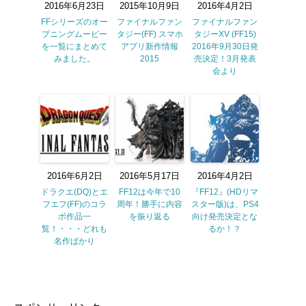
2016年6月23日
2015年10月9日
2016年4月2日
FFシリーズのオー
ファイナルファン
ファイナルファン
プニングムービー
タジー(FF) スマホ
タジーXV (FF15)
を一覧にまとめて
アプリ新作情報
2016年9月30日発
みました。
2015
売決定！3月発表
会より
2016年6月2日
2016年5月17日
2016年4月2日
ドラクエ(DQ)とエ
FF12は今年で10
『FF12』(HDリマ
フエフ(FF)のコラ
周年！勝手に内容
スター版)は、PS4
ボ作品一
を振り返る
向け発売決定とな
覧！・・・どれも
るか！？
名作ばかり