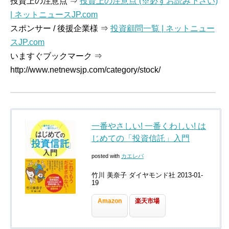
投資上の注意点 ⇒
投資上の注意点 (※必ずお読み下さい)
| ネットニュースJP.com
スポンサー / 後援企業様 ⇒
投資顧問一覧 | ネットニュー
スJP.com
いますぐブックマーク ⇒
http://www.netnewsjp.com/category/stock/
一番やさしい! 一番くわしい! は
じめての「投資信託」入門
posted with
カエレバ
竹川 美奈子 ダイヤモンド社 2013-01-
19
Amazon
楽天市場