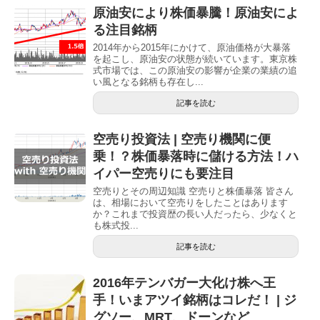
原油安により株価暴騰！原油安によ
る注目銘柄
2014年から2015年にかけて、原油価格が大暴落
を起こし、原油安の状態が続いています。東京株
式市場では、この原油安の影響が企業の業績の追
い風となる銘柄も存在し...
記事を読む
空売り投資法 | 空売り機関に便
乗！？株価暴落時に儲ける方法！ハ
イパー空売りにも要注目
空売りとその周辺知識 空売りと株価暴落 皆さん
は、相場において空売りをしたことはあります
か？これまで投資歴の長い人だったら、少なくと
も株式投...
記事を読む
2016年テンバガー大化け株へ王
手！いまアツイ銘柄はコレだ！ | ジ
グソー、MRT、ドーンなど