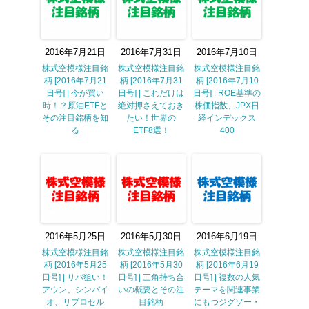
2016年7月21日
2016年7月31日
2016年7月10日
株式空模様注目銘
株式空模様注目銘
株式空模様注目銘
柄 [2016年7月21
柄 [2016年7月31
柄 [2016年7月10
日号] | 今が買い
日号] | これだけは
日号] | ROE基準の
時！？原油ETFと
絶対押さえておき
株価指数、JPX日
その注目銘柄を知
たい！世界の
経インデックス
る
ETF8選！
400
2016年5月25日
2016年5月30日
2016年6月19日
株式空模様注目銘
株式空模様注目銘
株式空模様注目銘
柄 [2016年5月25
柄 [2016年5月30
柄 [2016年6月19
日号] | リバ狙い！
日号] | 三角持ち合
日号] | 複数の人気
アウン、シンバイ
いの概要とその注
テーマを関連事業
オ、リプロセル
目銘柄
にもつジグソー・