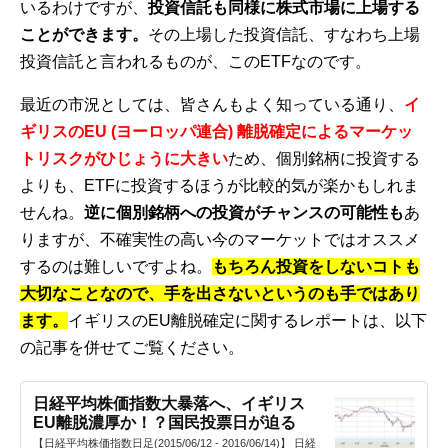
いるわけですが、
投資信託も同様に株式市場に上場する
ことができます。
その上場した投資信託、すなわち上場
投資信託と言われるものが、このETFなのです。
最近の市況としては、皆さんもよく知っている通り、
イ
ギリスのEU (ヨーロッパ連合) 離脱確定によるマーケッ
トリスクがひじょうに大きい
ため、個別銘柄に投資する
よりも、ETFに投資するほうが比較的気が楽かもしれま
せんね。
逆に個別銘柄への投資がチャンスの可能性も
あ
りますが、不確実性の高い今のマーケットではオススメ
するのは難しいですよね。
もちろん投資をしないコトも
大切なことなので、手を出さないというのも手ではあり
ます。
イギリスのEU離脱確定に関するレポートは、以下
の記事を併せてご覧ください。
日経平均株価指数大暴落へ、イギリス
EU離脱濃厚か！？国民投票日が迫る
【日経平均株価指数日足(2015/06/12 - 2016/06/14)】 日経