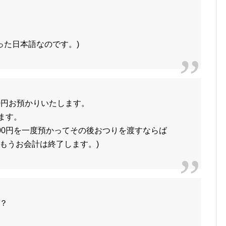
った日本語なのです。)
00円お預かりいたします。
します。
,000円を一度預かってその後おつりを渡すならば
もうお会計は終了します。)
？
？