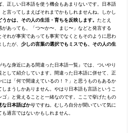
ば、正しい日本語を使う機会もあまりないです。日本語
」と言ってしまえばそれまでかもしれませんね。しかし
どうかは、その人の生活・育ちを反映します。
たとえ
感があっても、「つ〜か〜、まじ〜」などと発言する
とそれが事実であっても事実でなくともそのように思わ
ましたが、
少しの言葉の選択でもミスでも、その人の生
がちな身近にある間違った日本語一覧』では、ついやり
覧として紹介しています。間違った日本語に併せて、正
かには「何で間違えているの！？」と思うものもあるか
てしまうしかありません。やはり日本語も言語というこ
ンゴ」と覚えることと一緒なのです。ここで挙げたもの
意な日本語ばかり
ですね。むしろ自分が聞いていて気に
ても過言ではないかもしれません。