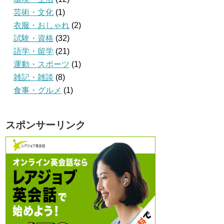
芸術・文化
(1)
衣服・おしゃれ
(2)
試験・資格
(32)
語学・留学
(21)
運動・スポーツ
(1)
雑記・雑談
(8)
食事・グルメ
(1)
スポンサーリンク