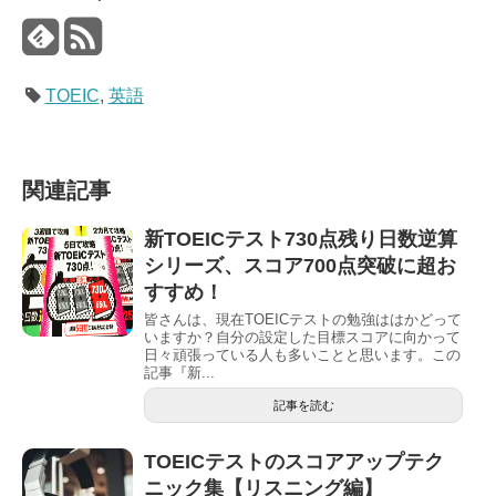
TOEIC
,
英語
関連記事
新TOEICテスト730点残り日数逆算
シリーズ、スコア700点突破に超お
すすめ！
皆さんは、現在TOEICテストの勉強ははかどって
いますか？自分の設定した目標スコアに向かって
日々頑張っている人も多いことと思います。この
記事『新...
記事を読む
TOEICテストのスコアアップテク
ニック集【リスニング編】