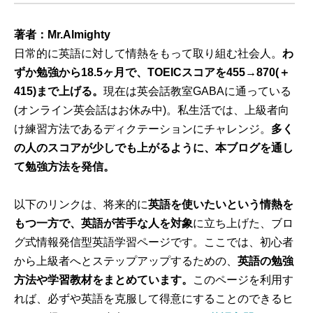
著者：Mr.Almighty
日常的に英語に対して情熱をもって取り組む社会人。
わ
ずか勉強から18.5ヶ月で、TOEICスコアを455→870(＋
415)まで上げる。
現在は英会話教室GABAに通っている
(オンライン英会話はお休み中)。私生活では、上級者向
け練習方法であるディクテーションにチャレンジ。
多く
の人のスコアが少しでも上がるように、本ブログを通し
て勉強方法を発信。
以下のリンクは、将来的に
英語を使いたいという情熱を
もつ一方で、英語が苦手な人を対象
に立ち上げた、ブロ
グ式情報発信型英語学習ページです。ここでは、初心者
から上級者へとステップアップするための、
英語の勉強
方法や学習教材をまとめています。
このページを利用す
れば、必ずや英語を克服して得意にすることのできるヒ