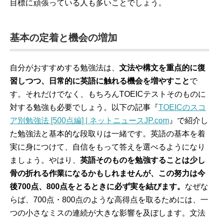
目標に頑張っている人も多いことでしょう。
基本の定着と機会の増加
自分がおすすめする勉強法は、
文法や構文を重点的に復
習しつつ、日常的に英語に触れる機会を増やすこと
で
す。それだけでなく、もちろんTOEICテストそのものに
対する勉強も必要でしょう。以下の記事『
TOEICのスコ
ア別勉強法 [500点編] | ネットニュースJP.com
』で紹介し
た勉強法と基本的な段取りは一緒です。英語の基本を着
実に身につけて、自信をもって答えを選べるようになり
ましょう。やはり、
英語そのものを勉強することは少し
骨の折れる作業になるかもしれませんが、この努力は今
後700点、800点をとるときに必ず実を結びます。
なぜな
らば、700点・800点のような高得点を取るためには、一
つの小さなミスの連続が大きな影響を及ぼします。文法