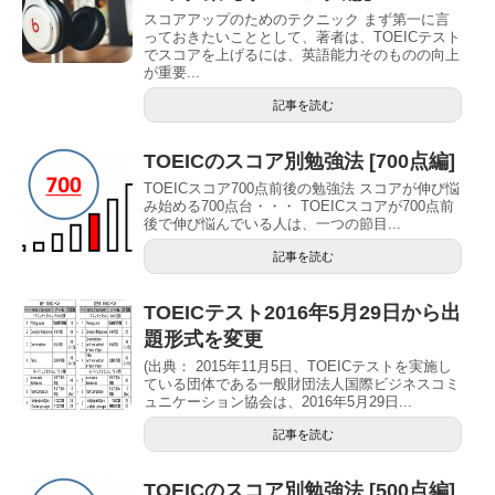
スコアアップのためのテクニック まず第一に言
っておきたいこととして、著者は、TOEICテスト
でスコアを上げるには、英語能力そのものの向上
が重要...
記事を読む
TOEICのスコア別勉強法 [700点編]
TOEICスコア700点前後の勉強法 スコアが伸び悩
み始める700点台・・・ TOEICスコアが700点前
後で伸び悩んでいる人は、一つの節目...
記事を読む
TOEICテスト2016年5月29日から出
題形式を変更
(出典： 2015年11月5日、TOEICテストを実施し
ている団体である一般財団法人国際ビジネスコミ
ュニケーション協会は、2016年5月29日...
記事を読む
TOEICのスコア別勉強法 [500点編]