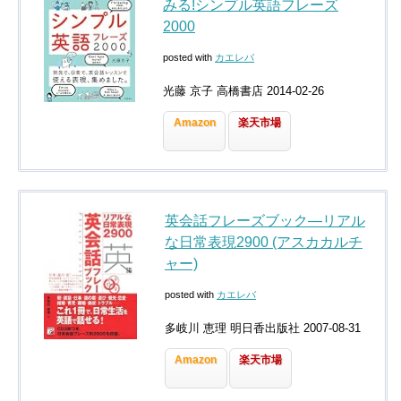
みる!シンプル英語フレーズ
2000
posted with
カエレバ
光藤 京子 高橋書店 2014-02-26
Amazon
楽天市場
英会話フレーズブック―リアル
な日常表現2900 (アスカカルチ
ャー)
posted with
カエレバ
多岐川 恵理 明日香出版社 2007-08-31
Amazon
楽天市場