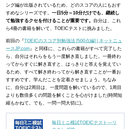
ング編が出版されているため、どのスコアの人にもおす
すめなシリーズです。
一日5分～10分だけでも、継続し
て勉強するクセを付けることが重要です。
自分は、これ
ら4冊の書籍を解いて、TOEICテストに挑みました。
前回の『
TOEICのスコア別勉強法 [500点編] | ネットニュ
ースJP.com
』と同様に、これらの書籍がすべて完了した
ら、自分はそれらをもう一度解き直しました。一冊終わ
ってからすぐに解き直すと、はっきりと答えを覚えてい
るため、すべて解き終わってから解き直すことが一番お
すすめです。学んだことを定着させましょう。ちなみ
に、自分は2周目は、一度問題を解いているので、1周目
よりも数倍多くの問題を解くことを心がけました(時間短
縮もかねて。でも、一問一問大切に)。
毎日ミニ模試TOEICテスト―リ