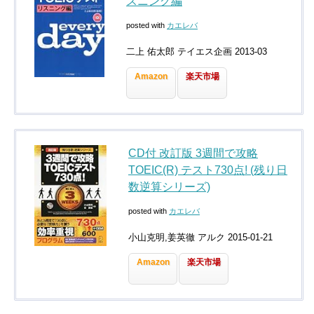
スニング編
posted with
カエレバ
二上 佑太郎 テイエス企画 2013-03
Amazon
楽天市場
CD付 改訂版 3週間で攻略
TOEIC(R) テスト730点! (残り日
数逆算シリーズ)
posted with
カエレバ
小山克明,姜英徹 アルク 2015-01-21
Amazon
楽天市場