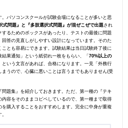
す。パソコンスクールが試験会場になることが多いと思
選択式問題』と『多肢選択式問題』が混ぜこぜで出題
され
クするためのボックスがあったり、テストの最後に問題
、回答の見直しがしやすい設計になっています。そのた
くことも容易にできます。試験結果は当日試験終了後に
験結果通知」という紙切れ一枚をもらい、「
70%以上の
」という文言があれば、合格になります。一見「外務行
しまうので、心臓に悪いことは言うまでもありません(受
『問題集』を紹介しておきます。ただ、第一種の『テキ
の内容をそのままコピペしているので、第一種まで取得
のを購入することをおすすめします。完全に中身が重複
す。