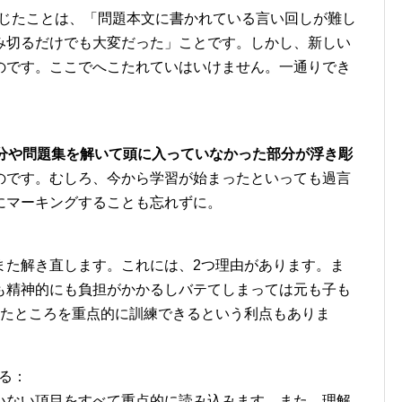
が感じたことは、「問題本文に書かれている言い回しが難し
み切るだけでも大変だった」ことです。しかし、新しい
のです。ここでへこたれていはいけません。一通りでき
分や問題集を解いて頭に入っていなかった部分が浮き彫
のです。むしろ、今から学習が始まったといっても過言
にマーキングすることも忘れずに。
また解き直します。これには、2つ理由があります。ま
も精神的にも負担がかかるしバテてしまっては元も子も
ったところを重点的に訓練できるという利点もありま
くる：
いない項目をすべて重点的に読み込みます。また、理解