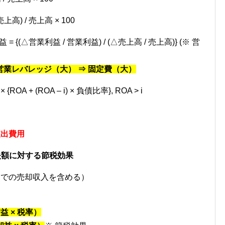
高) / 売上高 × 100
 {(△営業利益 / 営業利益) / (△売上高 / 売上高)} (※ 営
業レバレッジ（大） ⇒ 固定費（大）
OA + (ROA – i) × 負債比率}, ROA > i
支出費用
失額に対する節税効果
）での売却収入を含める）
益 × 税率）