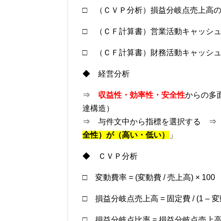
□ （ＣＶＰ分析）損益分岐点売上高
□ （ＣＦ計算書）営業活動キャッシ
□ （ＣＦ計算書）財務活動キャッシ
◆ 経営分析
⇒
収益性・効率性・安全性
からの多
達構造）
⇒ 与件文中から指標を選択する ⇒
全性）が（高い・低い）
」
◆ ＣＶＰ分析
□ 変動費率 = (変動費 / 売上高) × 100
□ 損益分岐点売上高 = 固定費 / (1 – 
□ 損益分岐点比率 = 損益分岐点売上高 / 