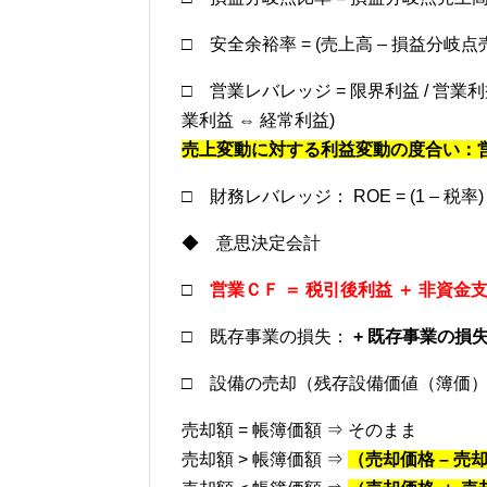
□ 安全余裕率 = (売上高 – 損益分岐点売上
□ 営業レバレッジ = 限界利益 / 営業利益 =
業利益 ⇔ 経常利益)
売上変動に対する利益変動の度合い：営
□ 財務レバレッジ： ROE = (1 – 税率) × {R
◆ 意思決定会計
□
営業ＣＦ ＝ 税引後利益 ＋ 非資金
□ 既存事業の損失：
+ 既存事業の損
□ 設備の売却（残存設備価値（簿価
売却額 = 帳簿価額 ⇒ そのまま
売却額 > 帳簿価額 ⇒
（売却価格 – 売却