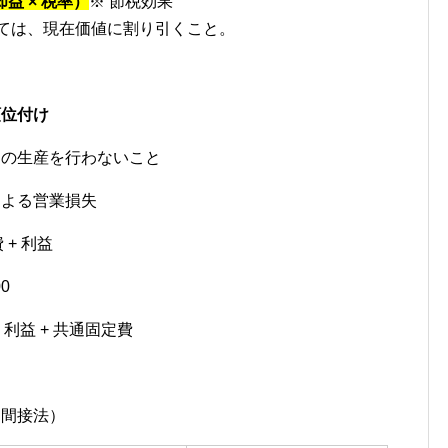
益 × 税率）
※ 節税効果
っては、現在価値に割り引くこと。
順位付け
品の生産を行わないこと
による営業損失
 + 利益
0
 利益 + 共通固定費
（間接法）