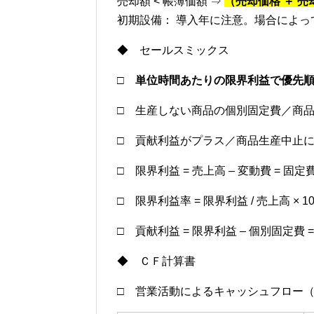
売却額 < 帳簿価額 ⇒
（売却価格 ＋ 売却
初期設備： 導入年に注意。場合によ
◆ セールスミックス
□
単位時間あたりの限界利益で優先
□ 生産しない商品の個別固定費／商
□ 貢献利益がプラス／商品生産中止
□ 限界利益 = 売上高 – 変動費 = 固定費
□ 限界利益率 = 限界利益 / 売上高 × 10
□ 貢献利益 = 限界利益 – 個別固定費 =
◆ ＣＦ計算書
□ 営業活動によるキャッシュフロー