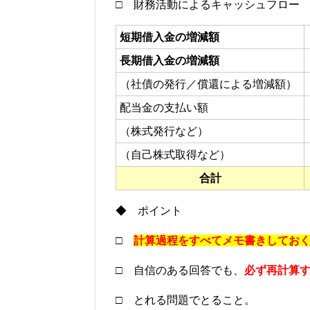
□ 財務活動によるキャッシュフロー
短期借入金の増減額
長期借入金の増減額
（社債の発行／償還による増減額）
配当金の支払い額
（株式発行など）
（自己株式取得など）
合計
◆ ポイント
□
計算過程をすべてメモ書きしてお
□ 自信のある回答でも、
必ず再計算
□ とれる問題でとること。