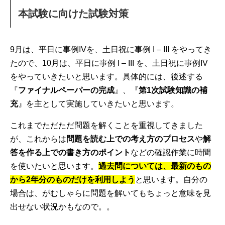
本試験に向けた試験対策
9月は、平日に事例IVを、土日祝に事例 I – III をやってき
たので、10月は、平日に事例 I – III を、土日祝に事例IV
をやっていきたいと思います。具体的には、後述する
『
ファイナルペーパーの完成
』、『
第1次試験知識の補
充
』を主として実施していきたいと思います。
これまでただただ問題を解くことを重視してきました
が、これからは
問題を読む上での考え方のプロセス
や
解
答を作る上での書き方のポイント
などの確認作業に時間
を使いたいと思います。
過去問については、最新のもの
から2年分のものだけを利用しよう
と思います。自分の
場合は、がむしゃらに問題を解いてもちょっと意味を見
出せない状況かもなので。。