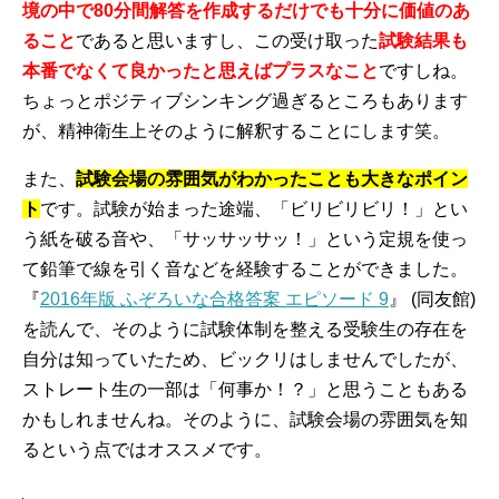
境の中で80分間解答を作成するだけでも十分に価値のあ
ること
であると思いますし、この受け取った
試験結果も
本番でなくて良かったと思えばプラスなこと
ですしね。
ちょっとポジティブシンキング過ぎるところもあります
が、精神衛生上そのように解釈することにします笑。
また、
試験会場の雰囲気がわかったことも大きなポイン
ト
です。試験が始まった途端、「ビリビリビリ！」とい
う紙を破る音や、「サッサッサッ！」という定規を使っ
て鉛筆で線を引く音などを経験することができました。
『
2016年版 ふぞろいな合格答案 エピソード 9
』 (同友館)
を読んで、そのように試験体制を整える受験生の存在を
自分は知っていたため、ビックリはしませんでしたが、
ストレート生の一部は「何事か！？」と思うこともある
かもしれませんね。そのように、試験会場の雰囲気を知
るという点ではオススメです。