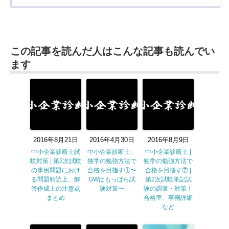
この記事を読んだ人はこんな記事も読んでい
ます
2016年8月21日
2016年4月30日
2016年8月9日
中小企業診断士試
中小企業診断士、
中小企業診断士 |
験対策 | 第2次試験
独学の勉強方法で
独学の勉強方法で
の事例問題におけ
合格を目指す①〜
合格を目指す⑦ |
る問題精読上、解
GWはもっぱら試
第2次試験筆記試
答作成上の注意点
験対策〜
験の調査・対策！
まとめ
合格率、事例詳細
など