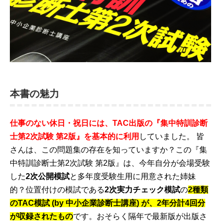
本書の魅力
仕事のない休日・祝日には、TAC出版の『集中特訓診断
士第2次試験 第2版』を基本的に利用
していました。 皆
さんは、この問題集の存在を知っていますか？この『集
中特訓診断士第2次試験 第2版』は、今年自分が会場受験
した
2次公開模試
と多年度受験生用に用意された姉妹
的？位置付けの模試である
2次実力チェック模試
の
2種類
のTAC模試 (by 中小企業診断士講座) が、2年分計4回分
が収録されたもの
です。おそらく隔年で最新版が出版さ