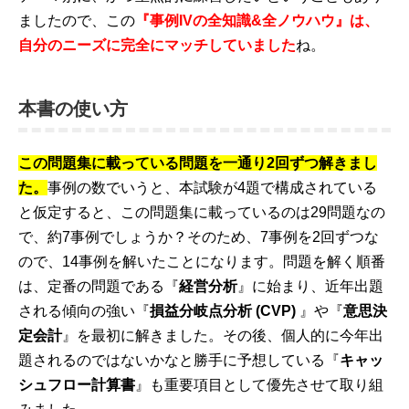
ましたので、この
『事例IVの全知識&全ノウハウ』は、
自分のニーズに完全にマッチしていました
ね。
本書の使い方
この問題集に載っている問題を一通り2回ずつ解きまし
た。
事例の数でいうと、本試験が4題で構成されている
と仮定すると、この問題集に載っているのは29問題なの
で、約7事例でしょうか？そのため、7事例を2回ずつな
ので、14事例を解いたことになります。問題を解く順番
は、定番の問題である『
経営分析
』に始まり、近年出題
される傾向の強い『
損益分岐点分析 (CVP)
』や『
意思決
定会計
』を最初に解きました。その後、個人的に今年出
題されるのではないかなと勝手に予想している『
キャッ
シュフロー計算書
』も重要項目として優先させて取り組