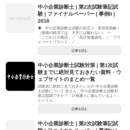
中小企業診断士 | 第2次試験筆記試
験 | ファイナルペーパー | 事例II |
2016
◆ 中小企業診断士試験の定石 □ 差別化戦略！
（規模の経済では、大手には敵わない） ⇒
「こだわりの商品」／「高付加価値化」／「プラ
イベートブランド」／...
記事を読む
中小企業診断士試験対策 | 第1次試
験までに絶対見ておきたい資料・ウ
ェブサイトのまとめ一覧
試験前に絶対に見ておきたいもの 中小企業診断
士試験について 皆さん、中小企業診断士試験対
策は順調ですか？「計画通りに進んでいるよ！」
という人...
記事を読む
中小企業診断士 | 第2次試験筆記試