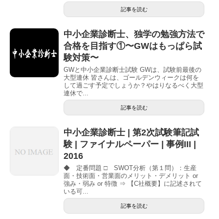
記事を読む
中小企業診断士、独学の勉強方法で
合格を目指す①〜GWはもっぱら試
験対策〜
GWと中小企業診断士試験 GWは、試験前最後の
大型連休 皆さんは、ゴールデンウィークは何を
して過ごす予定でしょうか？やはりなるべく大型
連休で...
記事を読む
中小企業診断士 | 第2次試験筆記試
験 | ファイナルペーパー | 事例III |
2016
◆ 定番問題 □ SWOT分析（第１問）：生産
面・技術面・営業面のメリット・デメリット or
強み・弱み or 特徴 ⇒ 【C社概要】に記述されて
いる可...
記事を読む