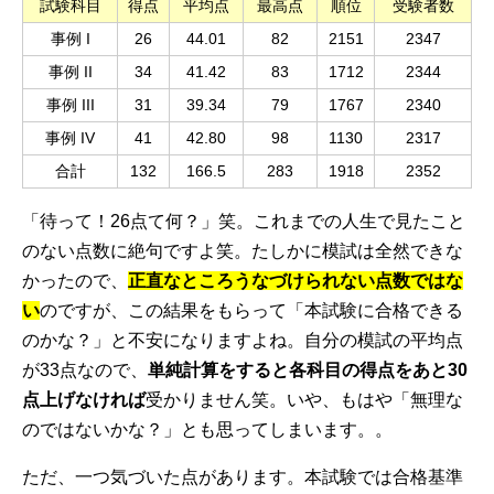
試験科目
得点
平均点
最高点
順位
受験者数
事例 I
26
44.01
82
2151
2347
事例 II
34
41.42
83
1712
2344
事例 III
31
39.34
79
1767
2340
事例 IV
41
42.80
98
1130
2317
合計
132
166.5
283
1918
2352
「待って！26点て何？」笑。これまでの人生で見たこと
のない点数に絶句ですよ笑。たしかに模試は全然できな
かったので、
正直なところうなづけられない点数ではな
い
のですが、この結果をもらって「本試験に合格できる
のかな？」と不安になりますよね。自分の模試の平均点
が33点なので、
単純計算をすると各科目の得点をあと30
点上げなければ
受かりません笑。いや、もはや「無理な
のではないかな？」とも思ってしまいます。。
ただ、一つ気づいた点があります。本試験では合格基準