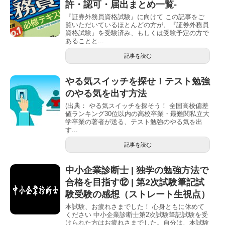
許・認可・届出まとめ一覧-
『証券外務員資格試験』に向けて この記事をご
覧いただいているほとんどの方が、『証券外務員
資格試験』を受験済み、もしくは受験予定の方で
あることと...
記事を読む
やる気スイッチを探せ！テスト勉強
のやる気を出す方法
(出典： やる気スイッチを探そう！ 全国高校偏差
値ランキング30位以内の高校卒業・最難関私立大
学卒業の著者が送る、テスト勉強のやる気を出
す...
記事を読む
中小企業診断士 | 独学の勉強方法で
合格を目指す⑫ | 第2次試験筆記試
験受験の感想（ストレート生視点）
本試験、お疲れさまでした！ 心身ともに休めて
ください 中小企業診断士第2次試験筆記試験を受
けられた方はお疲れさまでした。自分は、本試験