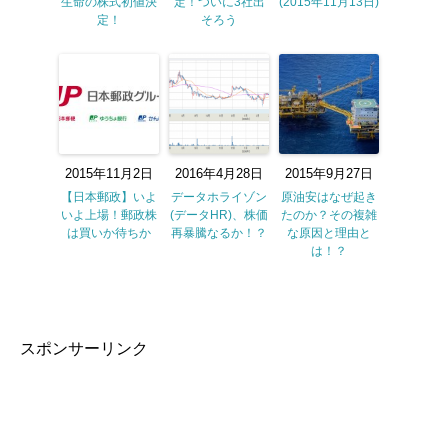
生命の株式初値決
定！ついに3社出
(2015年11月13日)
定！
そろう
2015年11月2日
2016年4月28日
2015年9月27日
【日本郵政】いよ
データホライゾン
原油安はなぜ起き
いよ上場！郵政株
(データHR)、株価
たのか？その複雑
は買いか待ちか
再暴騰なるか！？
な原因と理由と
は！？
スポンサーリンク