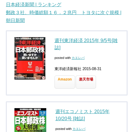
日本経済新聞 | ランキング
郵政３社、時価総額１６．２兆円 トヨタに次ぐ規模 |
朝日新聞
週刊東洋経済 2015年 9/5号[雑
誌]
posted with
カエレバ
東洋経済新報社 2015-08-31
Amazon
楽天市場
週刊エコノミスト 2015年
10/20号 [雑誌]
posted with
カエレバ