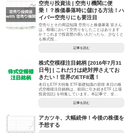
空売り投資法 | 空売り機関に便
乗！？株価暴落時に儲ける方法！ハ
イパー空売りにも要注目
空売りとその周辺知識 空売りと株価暴落 皆さん
は、相場において空売りをしたことはあります
か？これまで投資歴の長い人だったら、少なくと
も株式投...
記事を読む
株式空模様注目銘柄 [2016年7月31
日号] | これだけは絶対押さえてお
きたい！世界のETF8選！
本日もETF大特集 ETF基礎知識の習得 本日の株
式空模様注目銘柄は、前回に引き続きETF (上場
投資信託) を特集しています。本記事で、全...
記事を読む
アカツキ、大幅続伸！今後の株価を
予想する