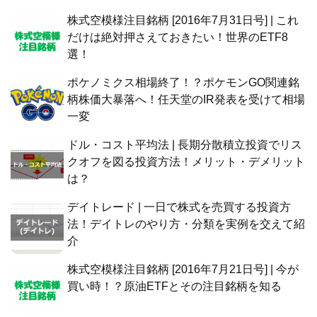
株式空模様注目銘柄 [2016年7月31日号] | これ
だけは絶対押さえておきたい！世界のETF8
選！
ポケノミクス相場終了！？ポケモンGO関連銘
柄株価大暴落へ！任天堂のIR発表を受けて相場
一変
ドル・コスト平均法 | 長期分散積立投資でリス
クオフを図る投資方法！メリット・デメリット
は？
デイトレード | 一日で株式を売買する投資方
法！デイトレのやり方・分類を実例を交えて紹
介
株式空模様注目銘柄 [2016年7月21日号] | 今が
買い時！？原油ETFとその注目銘柄を知る