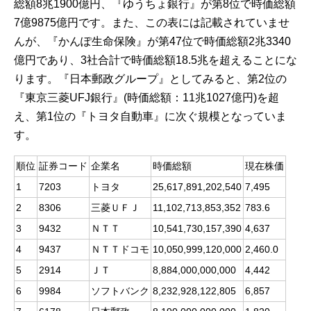
総額8兆1900億円、『ゆうちょ銀行』が第8位で時価総額
7億9875億円です。また、この表には記載されていませ
んが、『かんぽ生命保険』が第47位で時価総額2兆3340
億円であり、3社合計で時価総額18.5兆を超えることにな
ります。『日本郵政グループ』としてみると、第2位の
『東京三菱UFJ銀行』(時価総額：11兆1027億円)を超
え、第1位の『トヨタ自動車』に次ぐ規模となっていま
す。
順位
証券コード
企業名
時価総額
現在株価
1
7203
トヨタ
25,617,891,202,540
7,495
2
8306
三菱ＵＦＪ
11,102,713,853,352
783.6
3
9432
ＮＴＴ
10,541,730,157,390
4,637
4
9437
ＮＴＴドコモ
10,050,999,120,000
2,460.0
5
2914
ＪＴ
8,884,000,000,000
4,442
6
9984
ソフトバンク
8,232,928,122,805
6,857