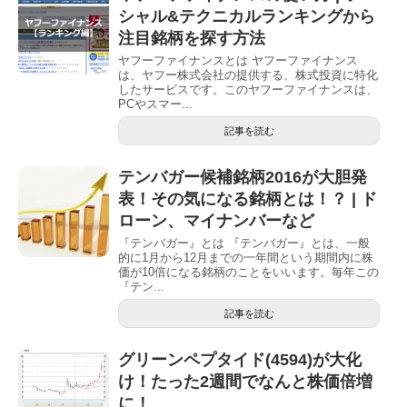
シャル&テクニカルランキングから
注目銘柄を探す方法
ヤフーファイナンスとは ヤフーファイナンス
は、ヤフー株式会社の提供する、株式投資に特化
したサービスです。このヤフーファイナンスは、
PCやスマー...
記事を読む
テンバガー候補銘柄2016が大胆発
表！その気になる銘柄とは！？ | ド
ローン、マイナンバーなど
『テンバガー』とは 『テンバガー』とは、一般
的に1月から12月までの一年間という期間内に株
価が10倍になる銘柄のことをいいます。毎年この
『テン...
記事を読む
グリーンペプタイド(4594)が大化
け！たった2週間でなんと株価倍増
に！