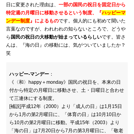
日に変更された理由は、
一部の国民の祝日を固定日から
特定週の月曜日に移動させるという制度、『
ハッピーマ
ンデー制度
』によるもの
です。個人的にも初めて聞いた
言葉なのですが、われわれの知らないところで、どうや
ら
国民の祝日の大移動が始まっているらしい
です。皆さ
んは、『海の日』の移動には、気がついていましたか？
笑
ハッピー‐マンデー
：
《〈和〉happy＋monday》国民の祝日を、本来の日
付から特定の月曜日に移動させ、土・日曜日と合わせ
て三連休にする制度。
[補説]平成12年（2000）より「成人の日」は1月15日
から1月の第2月曜日に、「体育の日」は10月10日か
ら10月の第2月曜日に移動。平成15年（2003）より
「海の日」は7月20日から7月の第3月曜日に、「敬老