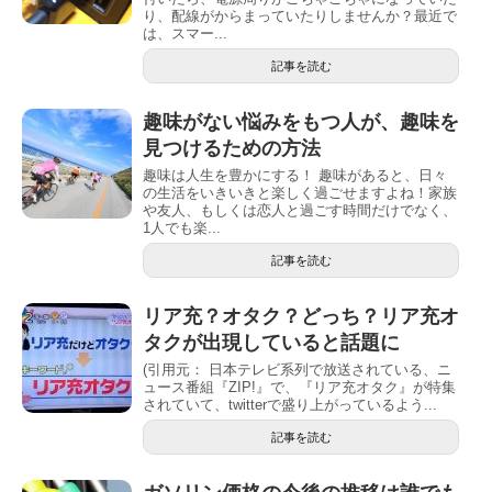
り、配線がからまっていたりしませんか？最近で
は、スマー...
記事を読む
趣味がない悩みをもつ人が、趣味を
見つけるための方法
趣味は人生を豊かにする！ 趣味があると、日々
の生活をいきいきと楽しく過ごせますよね！家族
や友人、もしくは恋人と過ごす時間だけでなく、
1人でも楽...
記事を読む
リア充？オタク？どっち？リア充オ
タクが出現していると話題に
(引用元： 日本テレビ系列で放送されている、ニ
ュース番組『ZIP!』で、『リア充オタク』が特集
されていて、twitterで盛り上がっているよう...
記事を読む