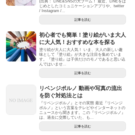
(出典： LINE&SNSの大ブーム！ 最近、LINEをは
じめとしたコミュニケーションアプリや、twitter
/ Instagram /...
記事を読む
初心者でも簡単！塗り絵がいま大人
に大人気！おすすめな本を探る
塗り絵が大人に大人気！ いま、大人の新しい趣
味として『塗り絵』が大きな注目を集めていま
す。『塗り絵』は子供だけのモノであると思い込
んではいませ...
記事を読む
リベンジポルノ 動画や写真の流出
を防ぐ対処法とは
『リベンジポルノ』とその実態 最近『リベンジ
ポルノ』という言葉をテレビやインターネットの
ニュースから聞きます。この『リベンジポルノ』
は、過去に交際していた、も...
記事を読む