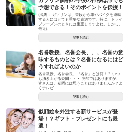
ガソリン価格の今後の推移は誰でも
予想できる！そのポイントを伝授！
(出典： ガソリンは、普段から車やバイクを運転
する人にはとても重要な資源です。特に、ドライ
ブシーズンのときには重宝しますよね。しかし、
最近に...
記事を読む
名誉教授、名誉会長、、、名誉の意
味するものとは？名誉になるにはど
うすればよいのか
名誉教授、名誉会長、『名誉』とは何！？ いつ
も湧き上がる疑問・・・ 突然ではありますが、
皆さんは、疑問には思うことはありませんか？よ
くテレビ...
記事を読む
似顔絵を外注する新サービスが登
場！？ギフト・プレゼントにも最
適！