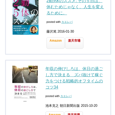
2勤5休のススメ: その５日は、
休むためじゃなく、人生を変え
るために。
posted with
カエレバ
藤沢篤 2016-01-30
Amazon
楽天市場
年収の伸びしろは、休日の過ご
し方で決まる ズバ抜けて稼ぐ
力をつける戦略的オフタイムの
コツ34
posted with
カエレバ
池本克之 朝日新聞出版 2015-10-20
Amazon
楽天市場