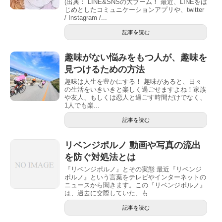
(出典： LINE&SNSの大ブーム！ 最近、LINEをは
じめとしたコミュニケーションアプリや、twitter
/ Instagram /...
記事を読む
趣味がない悩みをもつ人が、趣味を
見つけるための方法
趣味は人生を豊かにする！ 趣味があると、日々
の生活をいきいきと楽しく過ごせますよね！家族
や友人、もしくは恋人と過ごす時間だけでなく、
1人でも楽...
記事を読む
リベンジポルノ 動画や写真の流出
を防ぐ対処法とは
『リベンジポルノ』とその実態 最近『リベンジ
ポルノ』という言葉をテレビやインターネットの
ニュースから聞きます。この『リベンジポルノ』
は、過去に交際していた、も...
記事を読む