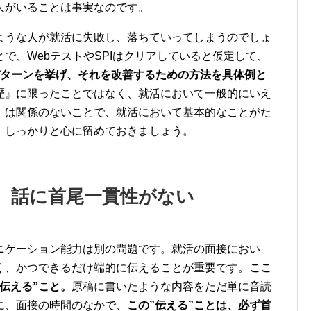
人がいることは事実なのです。
ような人が就活に失敗し、落ちていってしまうのでしょ
で、WebテストやSPIはクリアしていると仮定して、
パターンを挙げ、それを改善するための方法を具体例と
歴』に限ったことではなく、就活において一般的にいえ
』は関係のないことで、就活において基本的なことがた
。しっかりと心に留めておきましょう。
い、話に首尾一貫性がない
ニケーション能力は別の問題です。就活の面接におい
く、かつできるだけ端的に伝えることが重要です。
ここ
伝える”こと。
原稿に書いたような内容をただ単に音読
に、面接の時間のなかで、
この”伝える”ことは、必ず首