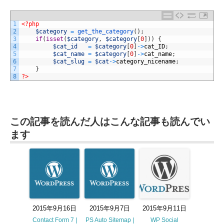
1
<?php
2
$category
=
get_the_category
(
)
;
3
if
(
isset
(
$category
,
$category
[
0
]
)
)
{
4
$cat_id
=
$category
[
0
]
->
cat_ID
;
5
$cat_name
=
$category
[
0
]
->
cat_name
;
6
$cat_slug
=
$cat
->
category_nicename
;
7
}
8
?>
この記事を読んだ人はこんな記事も読んでい
ます
2015年9月16日
2015年9月7日
2015年9月11日
Contact Form 7 |
PS Auto Sitemap |
WP Social