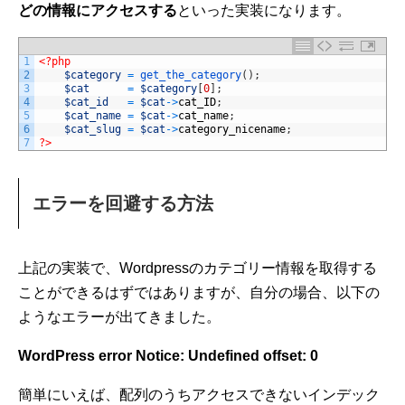
どの情報にアクセスする
といった実装になります。
1
<?php
2
$category
=
get_the_category
(
)
;
3
$cat
=
$category
[
0
]
;
4
$cat_id
=
$cat
->
cat_ID
;
5
$cat_name
=
$cat
->
cat_name
;
6
$cat_slug
=
$cat
->
category_nicename
;
7
?>
エラーを回避する方法
上記の実装で、Wordpressのカテゴリー情報を取得する
ことができるはずではありますが、自分の場合、以下の
ようなエラーが出てきました。
WordPress error Notice: Undefined offset: 0
簡単にいえば、配列のうちアクセスできないインデック