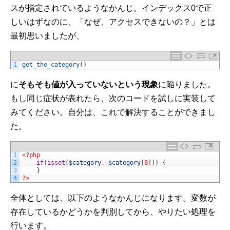
スが指定されているようなかんじ。インデックス0で正
しいはずなのに、「なぜ、アクセスできないの？」とは
最初思いましたが、
1
get_the_category
(
)
に
そもそも値が入っていないという現象
に陥りました。
もし同じ症状が表れたら、次のコードを試しに実装して
みてください。自分は、これで解決することができまし
た。
1
<?php
2
if
(
isset
(
$category
,
$category
[
0
]
)
)
{
3
}
4
?>
全体としては、以下のようなかんじになります。変数が
存在しているかどうかを判別してから、やりたい処理を
行います。