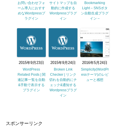
お問い合わせフォ
サイトマップを自
Bookmarking
ーム導入におすす
動的に作成する
Light – SNSボタ
めなWordpressプ
Wordpressプラグ
ン自動生成プラグ
ラグイン
イン
イン –
2015年9月23日
2015年9月24日
2016年5月24日
WordPress
Broken Link
Simplicity(WordPr
Related Posts | 関
Checker | リンク
essテーマ)のレビ
連記事一覧を自動
切れを自動的にチ
ューと感想
&手動で表示する
ェック&通知する
プラグイン
Wordpressプラグ
イン
スポンサーリンク