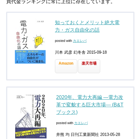
買代金ランキングに常に上位に存在しています。
知っておくとメリット絶大電
力・ガス自由化の話
posted with
カエレバ
川本 武彦 幻冬舎 2015-09-18
Amazon
楽天市場
2020年、電力大再編 ―電力改
革で変貌する巨大市場― (B&T
ブックス)
posted with
カエレバ
井熊 均 日刊工業新聞社 2013-05-28