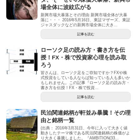
場全体に波紋広がる
新興市場大暴落とその理由 新興市場全体が大暴
落に・・・ 2016年5月16日、東証マザーズ、東証
ジャスダックなどの新興市場全体に大き...
記事を読む
ローソク足の読み方・書き方を伝
授！FX・株で投資家心理を読み取
ろう
皆さんは、ローソク足をご存知ですか？FXや株
式投資をしている人ならば知っている人も多いか
もしれません。この記事『ローソク足の読み方・
書き方を伝授！FX・株で投資...
記事を読む
民泊関連銘柄が軒並み暴騰！その理
由と銘柄一覧
(出典： 2016年3月31日、今年に入って大きく値
動きしたテーマ株である民泊関連銘柄の株価がよ
り大きく暴騰しました。『AMBITION(33...