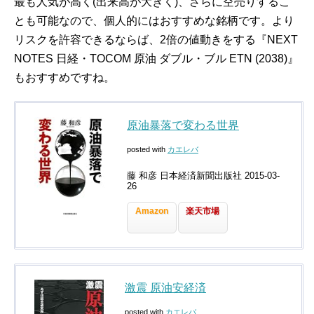
最も人気が高く(出来高が大きく)、さらに空売りするこ
とも可能なので、個人的にはおすすめな銘柄です。より
リスクを許容できるならば、2倍の値動きをする『NEXT
NOTES 日経・TOCOM 原油 ダブル・ブル ETN (2038)』
もおすすめですね。
原油暴落で変わる世界
posted with
カエレバ
藤 和彦 日本経済新聞出版社 2015-03-
26
Amazon
楽天市場
激震 原油安経済
posted with
カエレバ