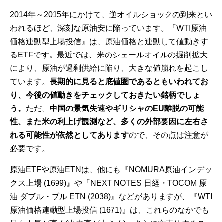
2014年～2015年にかけて、逆オイルショックの到来とい
われるほど、深刻な原油安に陥っています。『WTI原油
価格連動型上場投信』は、原油価格と連動して値動きす
るETFです。最近では、米のシェールオイルの掘削拡大
により、原油が過剰供給に陥り、大きな値崩れを起こし
ています。
長期的に見ると底値圏であるともいわれてお
り、今後の値動きをチェックしておきたい銘柄でしょ
う。
ただ、
中国の景気失速やギリシャのEU離脱の可能
性、また米の利上げ観測など、多くの外部要因に左右さ
れる可能性が依然としてあります
ので、その点は注意が
必要です。
原油ETFや原油ETNは、他にも『NOMURA原油インデッ
クス上場 (1699)』や『NEXT NOTES 日経・TOCOM 原
油 ダブル・ブル ETN (2038)』などがありますが、『WTI
原油価格連動型上場投信 (1671)』は、これらのなかでも