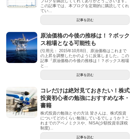
ブログを購読してくれてありがとうございます。
この記事では、本ブログを定期的に購読してくれ
てい...
記事を読む
原油価格の今後の推移は！？ボック
ス相場となる可能性も
(引用元： 2015年10月8日、原油価格はこれまで
の上昇を調整したかのように反落しました。この
記事『原油価格の今後の推移は！？ボックス相場
と...
記事を読む
コレだけは絶対見ておきたい！株式
投資初心者の勉強におすすめな本・
書籍
株式投資の勉強とその方法 皆さんは、株式投資
についてどのくらい勉強しているでしょうか？こ
れまでのアベノミクスや、NISA(少額投資非課税
制度)...
記事を読む