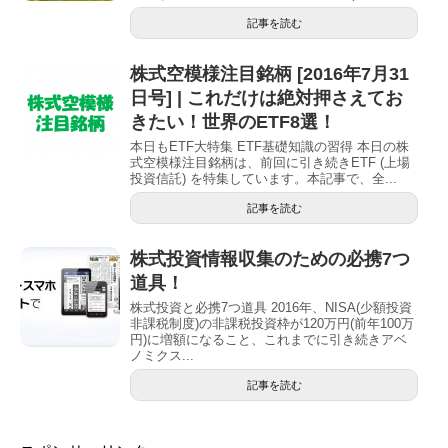
記事を読む
株式空模様注目銘柄 [2016年7月31
日号] | これだけは絶対押さえてお
きたい！世界のETF8選！
本日もETF大特集 ETF基礎知識の習得 本日の株
式空模様注目銘柄は、前回に引き続きETF (上場
投資信託) を特集しています。本記事で、全...
記事を読む
株式投資情報収集のための必携7つ
道具！
株式投資と必携7つ道具 2016年、NISA(少額投資
非課税制度)の非課税投資枠が120万円(前年100万
円)に増額になること、これまでに引き続きアベ
ノミクス...
記事を読む